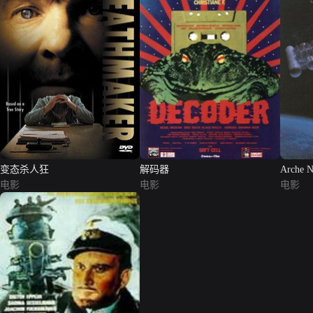
变态杀人狂
解码器
Arche N
电影
电影
电影