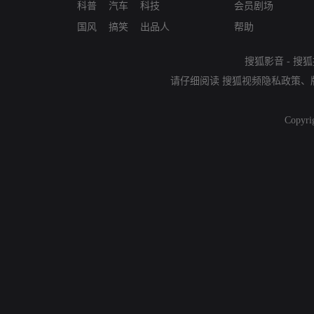
科普
汽车
科技
会员剧场
国风
搞笑
出品人
帮助
搜狐影音
-
搜狐
请仔细阅读
搜狐视频隐私政策
、
Copyri