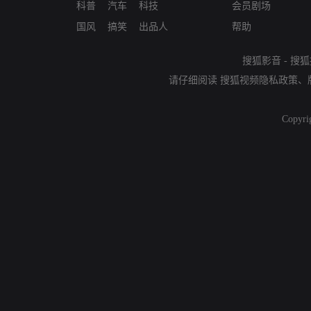
科普
汽车
科技
会员剧场
国风
搞笑
出品人
帮助
搜狐影音
-
搜狐
请仔细阅读
搜狐视频隐私政策
、
Copyri