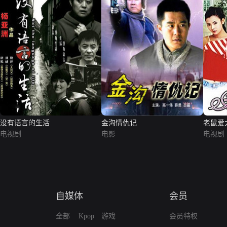
没有语言的生活
金沟情仇记
老鼠爱
电视剧
电影
电视剧
自媒体
会员
全部
Kpop
游戏
会员特权