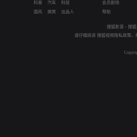
科普
汽车
科技
会员剧场
国风
搞笑
出品人
帮助
搜狐影音
-
搜狐
请仔细阅读
搜狐视频隐私政策
、
Copyri