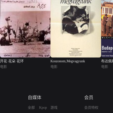
开花·花朵·花环
Koszonom,Megvagyunk
布达佩
电影
电影
电影
自媒体
会员
全部
Kpop
游戏
会员特权