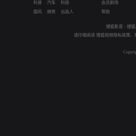
科普
汽车
科技
会员剧场
国风
搞笑
出品人
帮助
搜狐影音
-
搜狐
请仔细阅读
搜狐视频隐私政策
、
Copyri