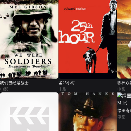
我们曾经是战士
第25小时
职棒双
电影
电影
电影
绿里奇迹（
（普通
电影