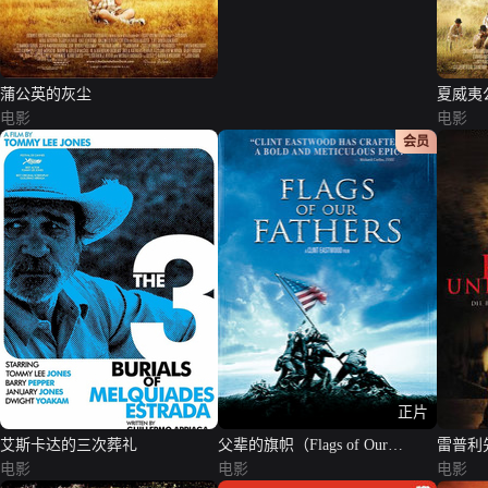
蒲公英的灰尘
夏威夷
电影
电影
会员
正片
艾斯卡达的三次葬礼
父辈的旗帜（Flags of Our
雷普利
电影
Fathers）（英语版）
电影
电影