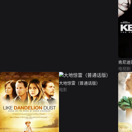
肯尼迪
电视剧
大地惊雷（普通话版）
电影