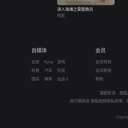
进入海滩之雷霆救兵
电影
自媒体
会员
全部
Kpop
游戏
会员特权
科普
汽车
科技
会员剧场
国风
搞笑
出品人
帮助
搜狐影音
-
搜狐
请仔细阅读
搜狐视频隐私政策
、
Copyri