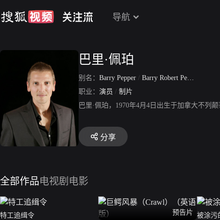
导航
巴里·佩珀
别名：
Barry Pepper
/
Barry Robert Pepper
职业：
演员
/
制片
巴里·佩珀，1970年4月4日出生于加拿大不
分享
全部作品
电视剧
电影
预告片
特工追缉令
被涂污