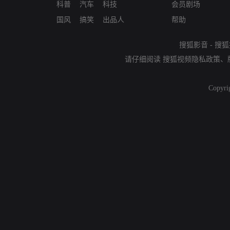
科普
汽车
科技
会员剧场
国风
搞笑
出品人
帮助
搜狐影音
-
搜狐
请仔细阅读
搜狐视频隐私政策
、
Copyri