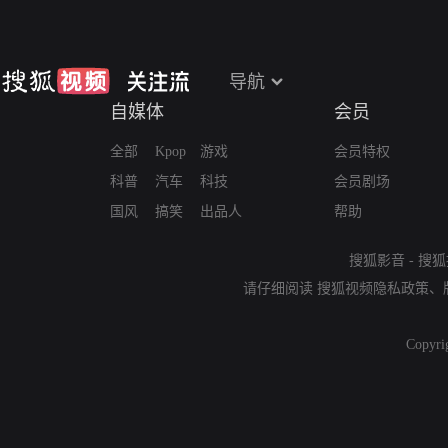
导航
自媒体
会员
全部
Kpop
游戏
会员特权
科普
汽车
科技
会员剧场
国风
搞笑
出品人
帮助
搜狐影音
-
搜狐
请仔细阅读
搜狐视频隐私政策
、
Copyri