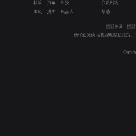
科普
汽车
科技
会员剧场
国风
搞笑
出品人
帮助
搜狐影音
-
搜狐
请仔细阅读
搜狐视频隐私政策
、
Copyri