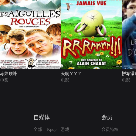
赤焰顶峰
天啊ㄚㄚㄚ
拼写错
电影
电影
电影
自媒体
会员
全部
Kpop
游戏
会员特权