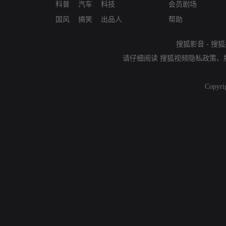
科普
汽车
科技
会员剧场
国风
搞笑
出品人
帮助
搜狐影音
-
搜狐
请仔细阅读
搜狐视频隐私政策
、
Copyri