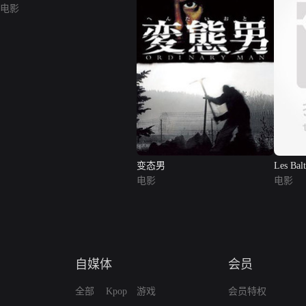
电影
变态男
Les Balt
电影
电影
自媒体
会员
全部
Kpop
游戏
会员特权