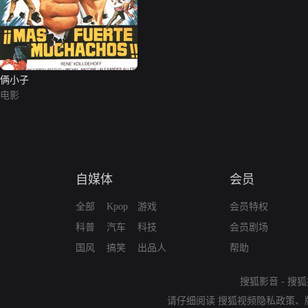
俩小子
电影
自媒体
会员
全部
Kpop
游戏
会员特权
科普
汽车
科技
会员剧场
国风
搞笑
出品人
帮助
搜狐影音
-
搜狐
请仔细阅读
搜狐视频隐私政策
、