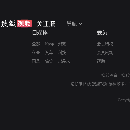
导航
自媒体
会员
全部
Kpop
游戏
会员特权
科普
汽车
科技
会员剧场
国风
搞笑
出品人
帮助
搜狐影音
-
搜狐
请仔细阅读
搜狐视频隐私政策
、
Copyri