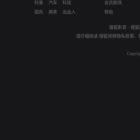
科普
汽车
科技
会员剧场
国风
搞笑
出品人
帮助
搜狐影音
-
搜狐
请仔细阅读
搜狐视频隐私政策
、
Copyri