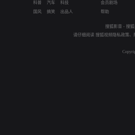
科普
汽车
科技
会员剧场
国风
搞笑
出品人
帮助
搜狐影音
-
搜狐
请仔细阅读
搜狐视频隐私政策
、
Copyri