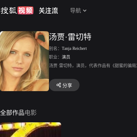
导航
汤贾·雷切特
别名：
Tanja Reichert
职业：
演员
汤贾·雷切特，演员，代表作品有《甜蜜的骗局
分享
全部作品
电影