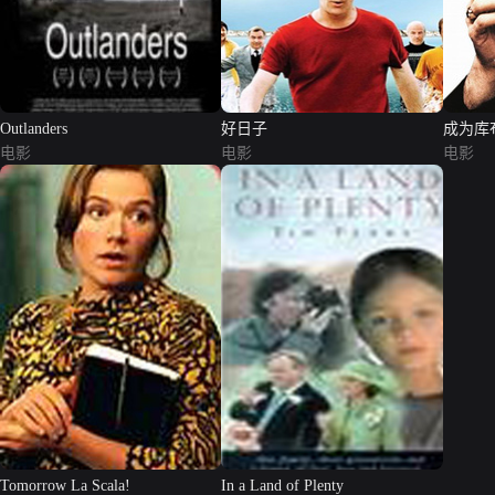
Outlanders
好日子
成为库
电影
电影
电影
Tomorrow La Scala!
In a Land of Plenty