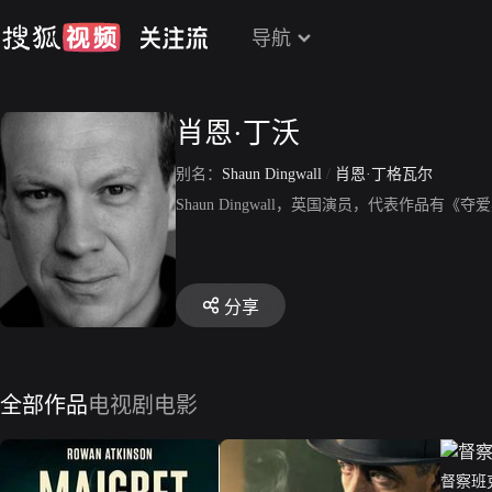
导航
肖恩·丁沃
别名：
Shaun Dingwall
/
肖恩·丁格瓦尔
Shaun Dingwall，英国演员，代表作品
分享
全部作品
电视剧
电影
督察班