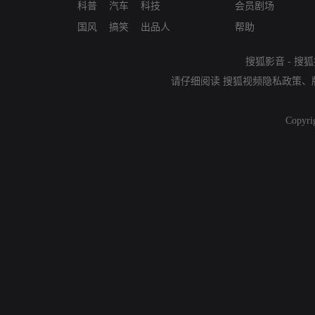
科普
汽车
科技
会员剧场
国风
搞笑
出品人
帮助
搜狐影音
-
搜狐
请仔细阅读
搜狐视频隐私政策
、
Copyri