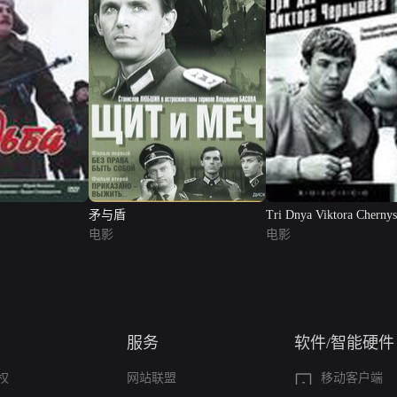
矛与盾
Tri Dnya Viktora Cherny
电影
电影
服务
软件/智能硬件
权
网站联盟
移动客户端