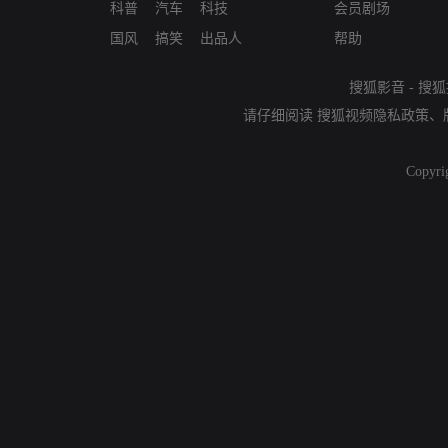
科普
汽车
科技
会员剧场
国风
搞笑
出品人
帮助
搜狐影音
-
搜狐
请仔细阅读
搜狐视频隐私政策
、
Copyri