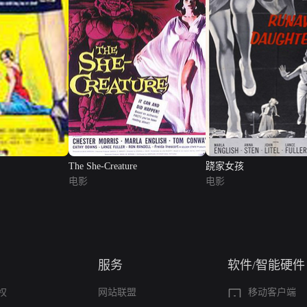
The She-Creature
跷家女孩
电影
电影
服务
软件/智能硬件
权
网站联盟
移动客户端