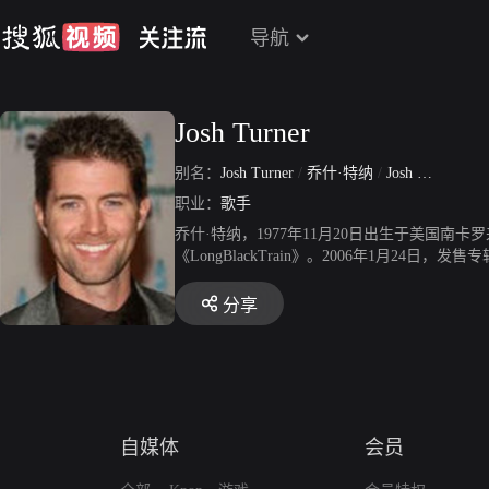
导航
Josh Turner
别名：
Josh Turner
/
乔什·特纳
/
Josh Otis Turner
职业：
歌手
乔什·特纳，1977年11月20日出生于美国南卡罗来纳
《LongBlackTrain》。2006年1月24日
GoWithMe》获美国乡村音乐协会年度最佳单曲唱片
度演唱提名。2012年6月12日，发售专辑《Pun
分享
榜单夺冠。
自媒体
会员