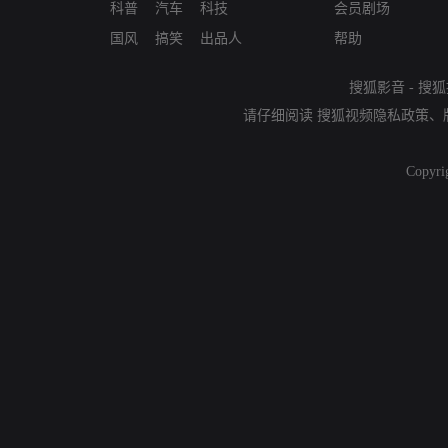
科普
汽车
科技
会员剧场
国风
搞笑
出品人
帮助
搜狐影音
-
搜狐
请仔细阅读
搜狐视频隐私政策
、
Copyri