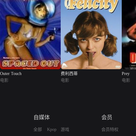
Outer Touch
费利西蒂
Prey
电影
电影
电影
自媒体
会员
全部
Kpop
游戏
会员特权