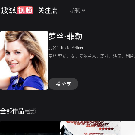
导航
萝丝·菲勒
别名：
Rosie Fellner
萝丝·菲勒，女，爱尔兰人，职业：演员，制片人，生
分享
全部作品
电影