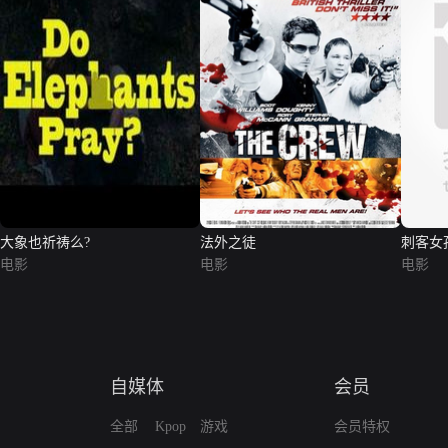
大象也祈祷么?
法外之徒
刺客女
电影
电影
电影
自媒体
会员
全部
Kpop
游戏
会员特权