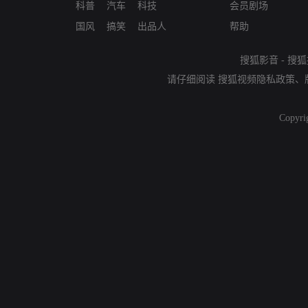
科普
汽车
科技
会员剧场
国风
搞笑
出品人
帮助
搜狐影音
-
搜狐
请仔细阅读
搜狐视频隐私政策
、
Copyri