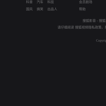
科普
汽车
科技
会员剧场
国风
搞笑
出品人
帮助
搜狐影音
-
搜狐
请仔细阅读
搜狐视频隐私政策
、
Copyri