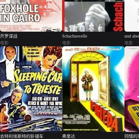
开罗谍战
Schachnovelle
und aben
电影
电影
电影
去特利埃斯特的卧铺车
弗里达
同情的