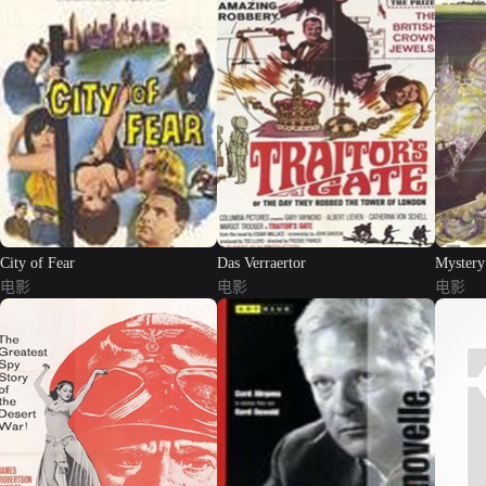
City of Fear
Das Verraertor
Mystery
电影
电影
电影