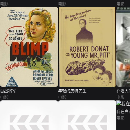
电影
电影
电影
百战将军
年轻的皮特先生
乔治大
电影
电影
电影
我在白
电影