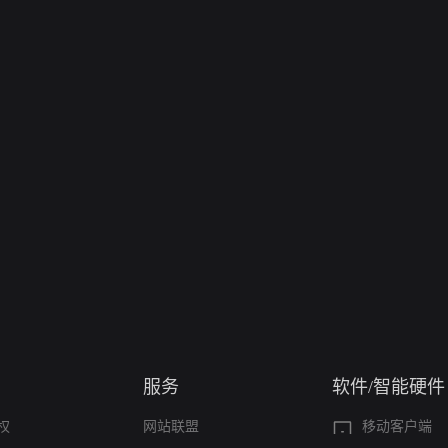
服务
软件/智能硬件
权
网站联盟
移动客户端