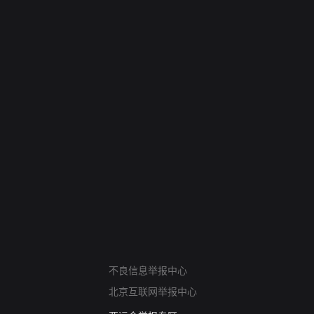
网络暴力有害信息举报
不良信息举报中心
12318 文化市场举报
北京互联网举报中心
算法推荐专项举报