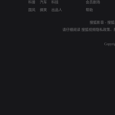
科普
汽车
科技
会员剧场
国风
搞笑
出品人
帮助
搜狐影音
-
搜狐
请仔细阅读
搜狐视频隐私政策
、
Copyri