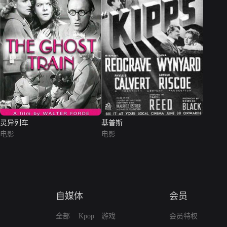
灵异列车
基普斯
电影
电影
自媒体
会员
全部
Kpop
游戏
会员特权