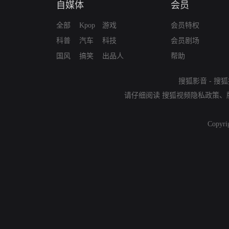
自媒体
会员
全部
Kpop
游戏
会员特权
科普
汽车
科技
会员剧场
国风
搞笑
出品人
帮助
搜狐影音
-
搜狐
请仔细阅读
搜狐视频隐私政策
、
Copyri