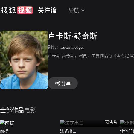
导航
卢卡斯·赫奇斯
别名：
Lucas Hedges
卢卡斯·赫奇斯，演员，主要作品有《零点定理
分享
全部作品
电影
预告片
前提
法式出口
让他们