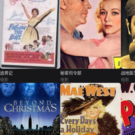
追男记
秘密司令部
战地医
电影
电影
电影