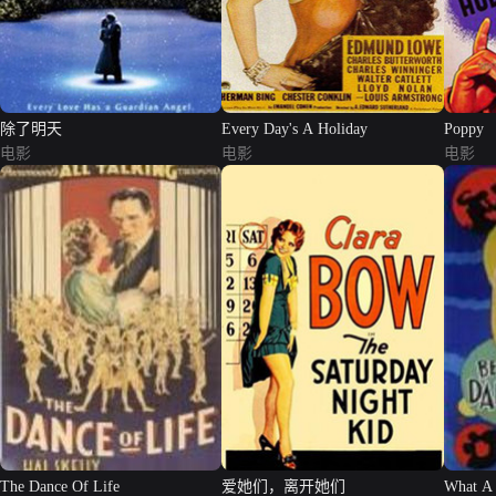
除了明天
Every Day's A Holiday
Poppy
电影
电影
电影
The Dance Of Life
爱她们，离开她们
What A 