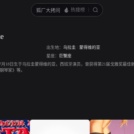
te
出生地：
乌拉圭
/
蒙得维的亚
星座：
巨蟹座
te，1931年7月18日生于乌拉圭蒙得维的亚，西班牙演员，曾获得第21届戈
钢琴家》等。