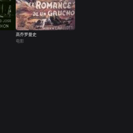
高乔罗曼史
电影