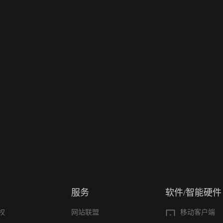
服务
软件/智能硬件
权
网站联盟
移动客户端