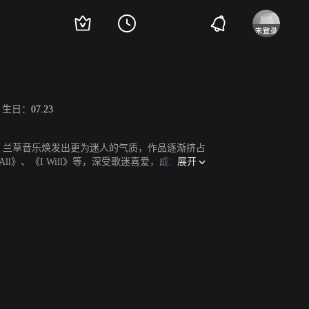
生日：
07.23
，兰草音乐焕发出更为迷人的气质，作品逐渐挤占
展开
 All》、《I Will》等，深受歌迷喜爱，成为历史上
无数人当作心中永恒的经典。