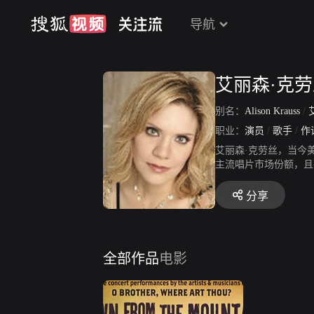
导航
艾丽森·克
别名：
Alison Krauss
/
职业：
演员
/
歌手
/
作
艾丽森·克劳丝，当今
主流唱片市场份额，且在全
获格莱美奖最多的女艺术家之
分享
全部作品
电影