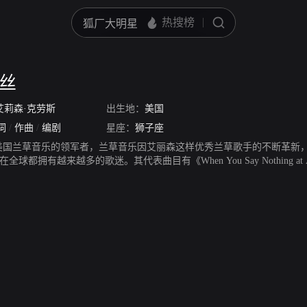
劳丝
艾莉森·克劳斯
出生地：
美国
词
/
作曲
/
编剧
星座：
狮子座
美国兰草音乐的领军者，兰草音乐因艾丽森这样优秀兰草歌手的不断革新
球都拥有越来越多的歌迷。其代表曲目有《When You Say Nothing at
一。艾莉森·克劳斯的一曲《when you say nothing at all》被