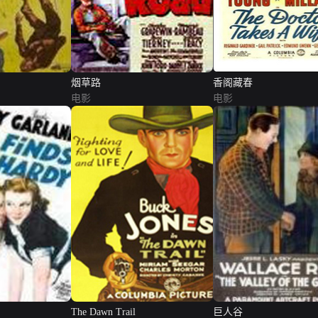
烟草路
香阁藏春
电影
电影
The Dawn Trail
巨人谷