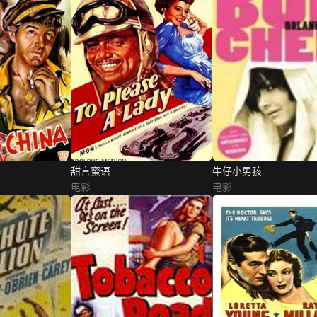
甜言蜜语
牛仔小男孩
电影
电影