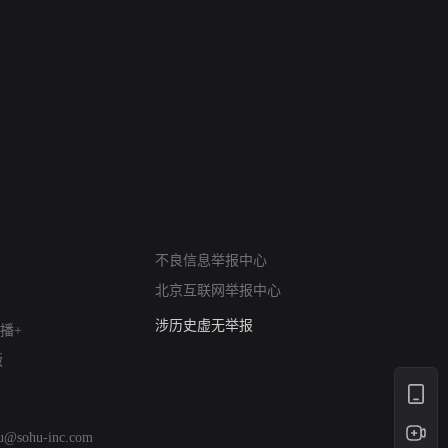
网络暴力有害信息举报
12318 文化市场举报
不良信息举报中心
算法推荐专项举报
北京互联网举报中心
亚运会举报专区
涉历史虚无举报
播+
网络谣言信息专项
版
涉政举报入口
涉未成年人举报
清朗自媒体乱象举报
hu@sohu-inc.com