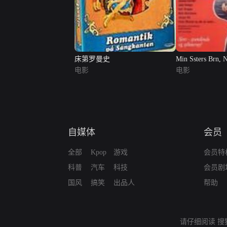
床第罗曼史
Min Ssters Brn, 
电影
电影
自媒体
会员
全部
Kpop
游戏
会员特
科普
汽车
科技
会员剧
国风
搞笑
出品人
帮助
请仔细阅读
搜