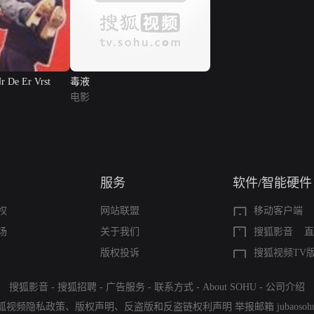
Nr De Er Vrst
毒液
电影
服务
软件/智能硬件
权
网站联盟
移动客户端
场
关于我们
搜狐影音
直
版权投诉
搜狐视频TV
搜狐影音
-
搜狐招聘
-
广告服务
-
联系方式
-
About SOHU
-
公司介绍
狐视频隐私政策
、
版权声明
、
反盗版和反盗链权利声明
举报邮箱
jubaoso