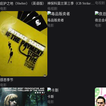
电视剧
庇护之地（Shelter）（英语版）
神探科莫兰第三季（CB Strike:
电影
Troubled Blood）
电视剧
毒品贩卖者
夜总会
电影
电影
感恩季节
电影
卡斯
电影