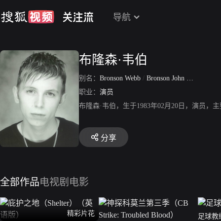
导航
布隆森·韦伯
别名：
Bronson Webb
/
Bronson John Webb
职业：
演员
布隆森·韦伯，生于1983年02月20日，演
分享
全部作品
电视剧
电影
精彩片花
足球教