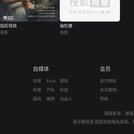
指匠情挑
抽陀螺
电影
电影
自媒体
会员
全部
Kpop
游戏
会员特权
科普
汽车
科技
会员剧场
国风
搞笑
出品人
帮助
搜狐影音
-
搜狐
请仔细阅读
搜狐视频隐私政策
、