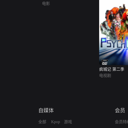
电影
疯城记 第二季
电视剧
自媒体
会员
全部
Kpop
游戏
会员特