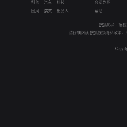
科普
汽车
科技
会员剧场
国风
搞笑
出品人
帮助
搜狐影音
-
搜狐
请仔细阅读
搜狐视频隐私政策
、
Copyri