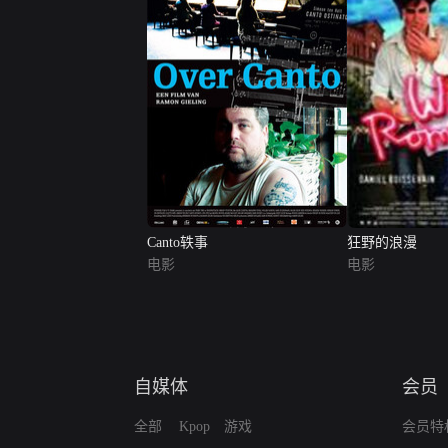
Canto轶事
狂野的浪漫
电影
电影
自媒体
会员
全部
Kpop
游戏
会员特