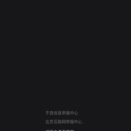
网络暴力有害信息举报
12318 文化市场举报
不良信息举报中心
算法推荐专项举报
北京互联网举报中心
亚运会举报专区