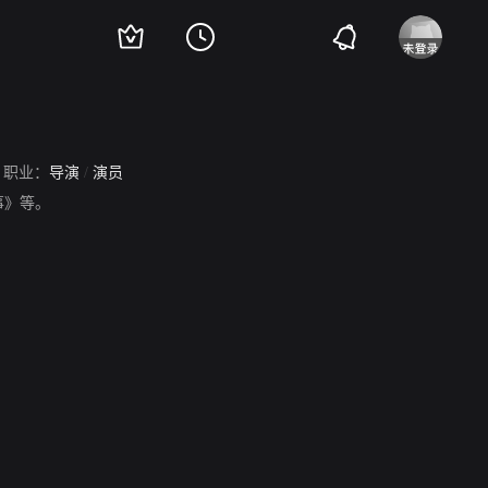
职业：
导演
/
演员
轶事》等。