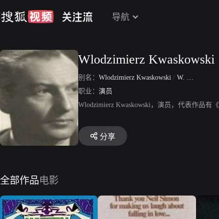
导航
Wlodzimierz Kwaskowski
别名：
Wlodzimierz Kwaskowski
/
W. Kwaskowski
职业：
演员
Wlodzimierz Kwaskowski，演员，
分享
全部作品
电影