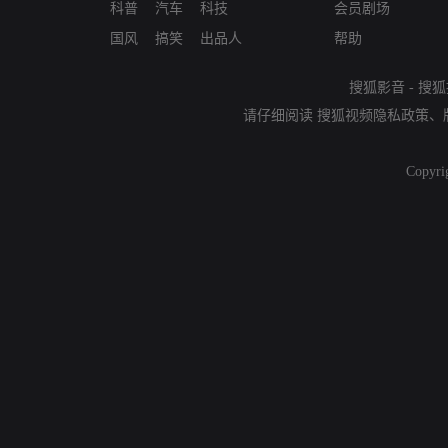
科普
汽车
科技
会员剧场
国风
搞笑
出品人
帮助
搜狐影音
-
搜狐
请仔细阅读
搜狐视频隐私政策
、
Copyri