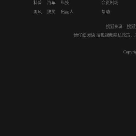
科普
汽车
科技
会员剧场
国风
搞笑
出品人
帮助
搜狐影音
-
搜狐
请仔细阅读
搜狐视频隐私政策
、
Copyri