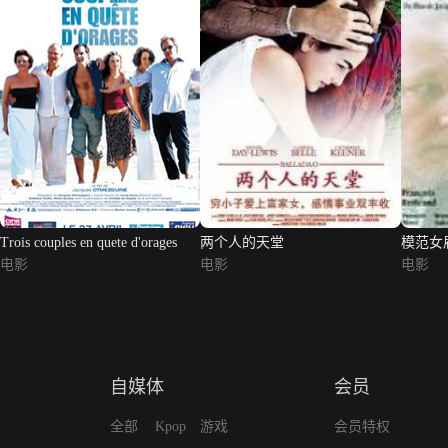
Trois couples en quete d'orages
两个人的天堂
模范女
电影
电影
电影
自媒体
会员
全部
Kpop
游戏
会员特权