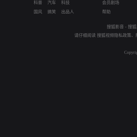
科普
汽车
科技
会员剧场
国风
搞笑
出品人
帮助
搜狐影音
-
搜狐
请仔细阅读
搜狐视频隐私政策
、
Copyri