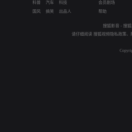
科普
汽车
科技
会员剧场
国风
搞笑
出品人
帮助
搜狐影音
-
搜狐
请仔细阅读
搜狐视频隐私政策
、
Copyri