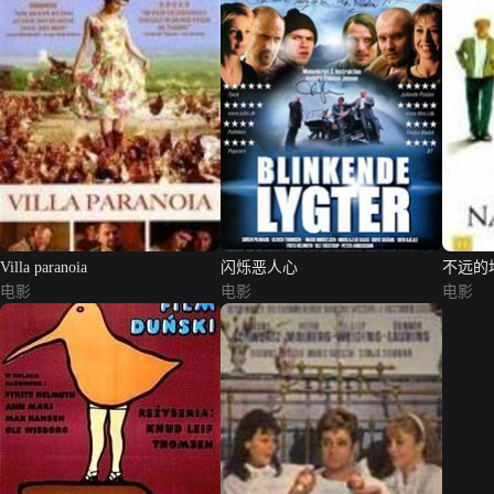
Villa paranoia
闪烁恶人心
不远的
电影
电影
电影