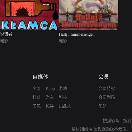
说谎者
Hallj i himmelsengen
电影
电影
自媒体
会员
全部
Kpop
游戏
会员特权
科普
汽车
科技
会员剧场
国风
搞笑
出品人
帮助
搜狐影音
-
搜狐
请仔细阅读
搜狐视频隐私政策
、