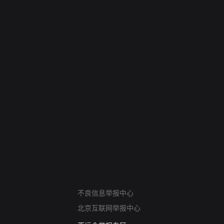
网络暴力有害信息举报
不良信息举报中心
12318 文化市场举报
北京互联网举报中心
算法推荐专项举报