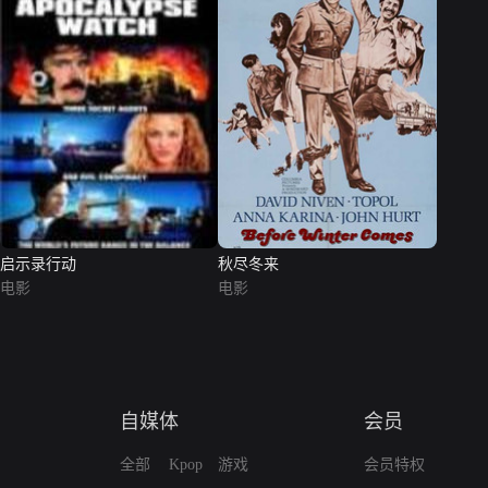
启示录行动
秋尽冬来
电影
电影
自媒体
会员
全部
Kpop
游戏
会员特权