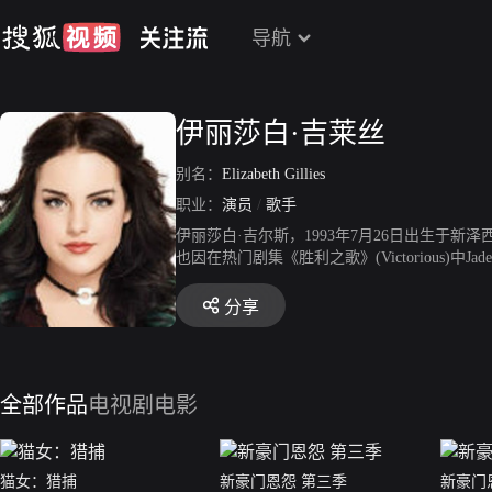
导航
伊丽莎白·吉莱丝
别名：
Elizabeth Gillies
职业：
演员
/
歌手
伊丽莎白·吉尔斯，1993年7月26日出生于
也因在热门剧集《胜利之歌》(Victorious
分享
全部作品
电视剧
电影
猫女：猎捕
新豪门恩怨 第三季
新豪门