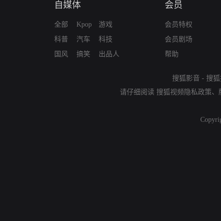
自媒体
会员
全部
Kpop
游戏
会员特权
科普
汽车
科技
会员剧场
国风
搞笑
出品人
帮助
搜狐影音
-
搜狐
请仔细阅读
搜狐视频隐私政策
、
Copyri