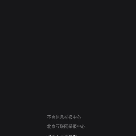
网络暴力有害信息举报
12318 文化市场举报
不良信息举报中心
算法推荐专项举报
北京互联网举报中心
亚运会举报专区