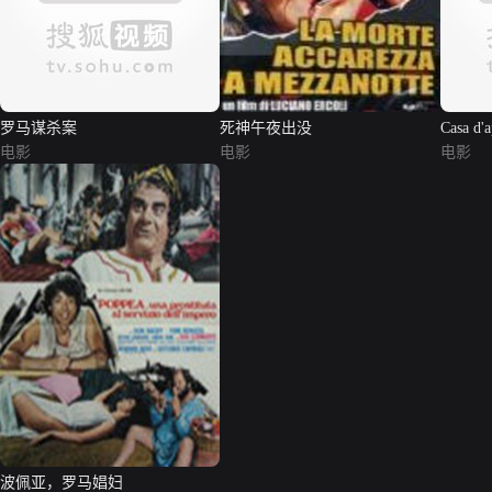
罗马谋杀案
死神午夜出没
Casa d'
电影
电影
电影
波佩亚，罗马娼妇