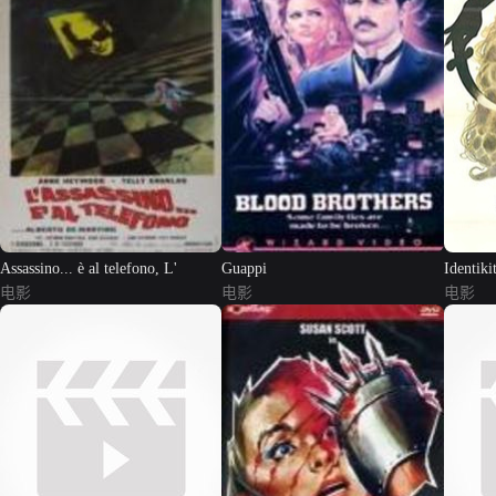
Assassino... è al telefono, L'
Guappi
Identiki
电影
电影
电影