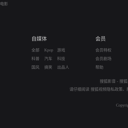
电影
自媒体
会员
全部
Kpop
游戏
会员特权
科普
汽车
科技
会员剧场
国风
搞笑
出品人
帮助
搜狐影音
-
搜狐
请仔细阅读
搜狐视频隐私政策
、
Copyri