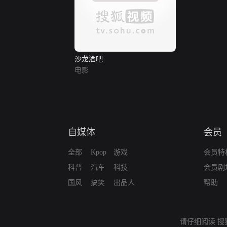
沙龙酒吧
电影
自媒体
会员
全部
Kpop
游戏
会员特
科普
汽车
科技
会员剧
国风
搞笑
出品人
帮助
请仔细阅读
搜