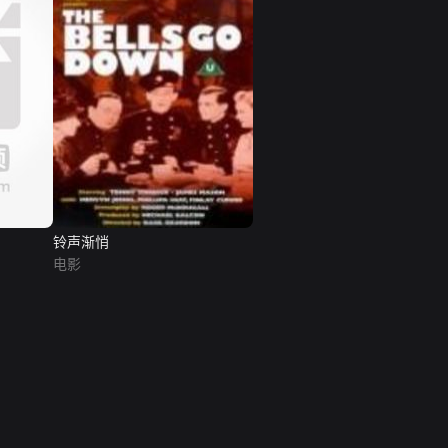
铃声渐悄
电影