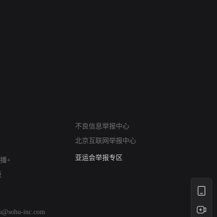
网络暴力有害信息举报
不良信息举报中心
12318 文化市场举报
北京互联网举报中心
算法推荐专项举报
亚运会举报专区
播+
涉历史虚无举报
版
网络谣言信息专项
涉政举报入口
涉未成年人举报
hu@sohu-inc.com