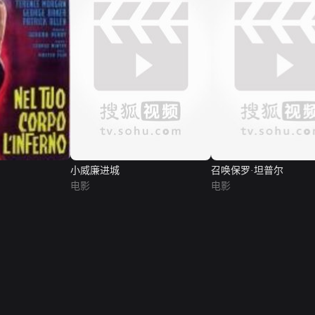
小威廉进城
召唤保罗·坦普尔
电影
电影