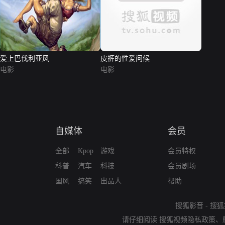
爱上巴伐利亚风
皮裤的性爱问候
电影
电影
自媒体
会员
全部
Kpop
游戏
会员特权
科普
汽车
科技
会员剧场
国风
搞笑
出品人
帮助
搜狐影音
-
搜狐
请仔细阅读
搜狐视频隐私政策
、