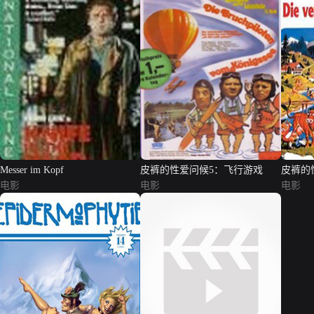
Messer im Kopf
皮裤的性爱问候5：飞行游戏
皮裤的
电影
电影
之夜
电影