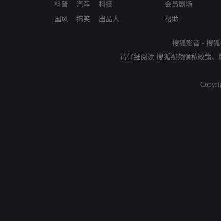
科普
汽车
科技
会员剧场
国风
搞笑
出品人
帮助
搜狐影音
-
搜狐
请仔细阅读
搜狐视频隐私政策
、
Copyri