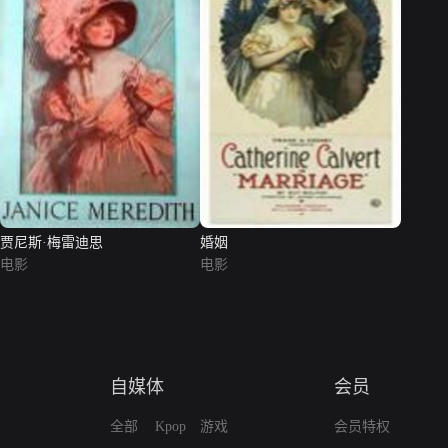
贾尼斯·梅雷迪思
婚姻
电影
电影
自媒体
会员
全部
Kpop
游戏
会员特权