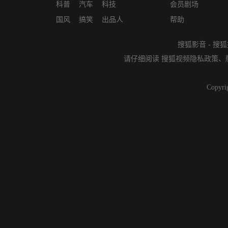
科普
汽车
科技
会员剧场
国风
搞笑
出品人
帮助
搜狐影音
-
搜狐
请仔细阅读
搜狐视频隐私政策
、
Copyri